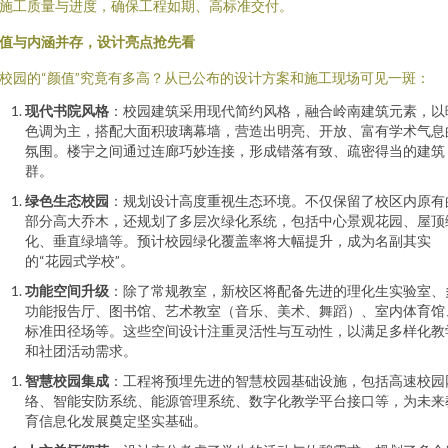
施工质量与进度，确保工程如期、高标准交付。
值与内涵并存，设计亮点抢先看
校园的“颜值”究竟有多高？从已公布的设计方案和施工现场可见一斑：
现代书院风格
：校园建筑采用现代简约风格，融合岭南建筑元素，以
色调为主，搭配大面积玻璃幕墙，营造出明亮、开放、富有学术气息
氛围。楼宇之间通过连廊巧妙连接，形成错落有致、疏密得当的建筑
群。
绿色生态校园
：规划设计高度重视生态环境。不仅保留了校区内原有
部分高大乔木，还规划了多层次绿化系统，包括中心景观花园、屋顶
化、垂直绿墙等。预计校园绿化覆盖率将大幅提升，成为名副其实
的“花园式学校”。
功能空间升级
：除了常规教室，新校区将配备先进的理化生实验室、
功能报告厅、图书馆、艺术教室（音乐、美术、舞蹈）、室内体育馆
标准田径场等。这些空间设计注重灵活性与互动性，以满足多样化教
和社团活动需求。
智慧校园集成
：工程将预埋先进的智慧校园基础设施，包括高速校园
络、智能安防系统、能源管理系统、数字化教学平台接口等，为未来
育信息化发展奠定坚实基础。