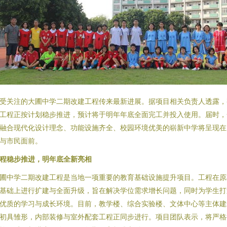
受关注的大圃中学二期改建工程传来最新进展。据项目相关负责人透露，
工程正按计划稳步推进，预计将于明年年底全面完工并投入使用。届时，
融合现代化设计理念、功能设施齐全、校园环境优美的崭新中学将呈现在
与市民面前。
程稳步推进，明年底全新亮相
圃中学二期改建工程是当地一项重要的教育基础设施提升项目。工程在原
基础上进行扩建与全面升级，旨在解决学位需求增长问题，同时为学生打
优质的学习与成长环境。目前，教学楼、综合实验楼、文体中心等主体建
初具雏形，内部装修与室外配套工程正同步进行。项目团队表示，将严格