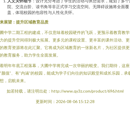
人文关怀细节
：设计充分考虑了学生的活动与休憩需求，规划了多个
院、交流台阶、读书角等非正式学习交流空间。无障碍设施将全面覆
盖，体现校园的包容性与人性化关怀。
来展望：提升区域教育品质
圃中学二期工程的建成，不仅意味着校园硬件的飞跃，更预示着教育教学
力的提升空间得到极大拓展。更多元的课程设置、更丰富的课外活动、更
的教育资源将在此汇聚。它将成为区域教育的一张新名片，为社区提供更
的教育服务，助力学生全面发展。
着明年年底工程落幕，大圃中学将完成一次华丽的蜕变。我们期待，这座
“颜值”、有“内涵”的校园，能成为学子们向往的知识殿堂和成长乐园，承
想，启航未来。
如若转载，请注明出处：http://www.qy3z.com/product/696.html
更新时间：2026-08-06 15:12:28